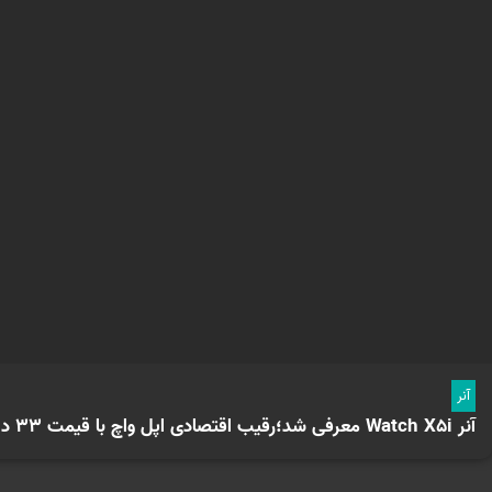
آنر
آنر Watch X5i معرفی شد؛رقیب اقتصادی اپل‌ واچ با قیمت ۳۳ دلار و شارژدهی۳ هفته‌ای